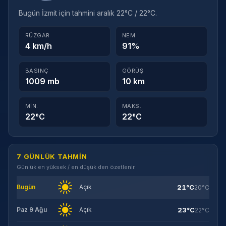
Bugün İzmit için tahmini aralık 22°C / 22°C.
RÜZGAR
NEM
4 km/h
91%
BASINÇ
GÖRÜŞ
1009 mb
10 km
MIN.
MAKS.
22°C
22°C
7 GÜNLÜK TAHMIN
Günlük en yüksek / en düşük den özetlenir.
21°C
Bugün
Açık
20°C
23°C
Paz 9 Ağu
Açık
22°C