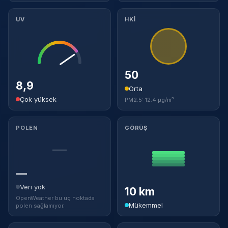
UV
HKİ
50
8,9
Orta
Çok yüksek
PM2.5: 12.4 µg/m³
POLEN
GÖRÜŞ
—
—
Veri yok
10 km
OpenWeather bu uç noktada
Mükemmel
polen sağlamıyor.