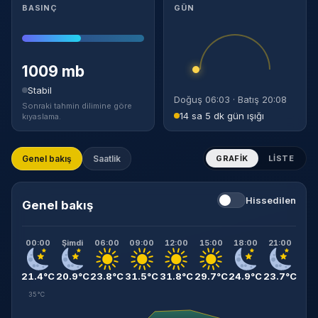
BASINÇ
GÜN
1009 mb
Stabil
Doğuş 06:03 · Batış 20:08
Sonraki tahmin dilimine göre
14 sa 5 dk gün ışığı
kıyaslama.
Genel bakış
Saatlik
GRAFIK
LISTE
Hissedilen
Genel bakış
00:00
Şimdi
06:00
09:00
12:00
15:00
18:00
21:00
21.4°C
20.9°C
23.8°C
31.5°C
31.8°C
29.7°C
24.9°C
23.7°C
35°C