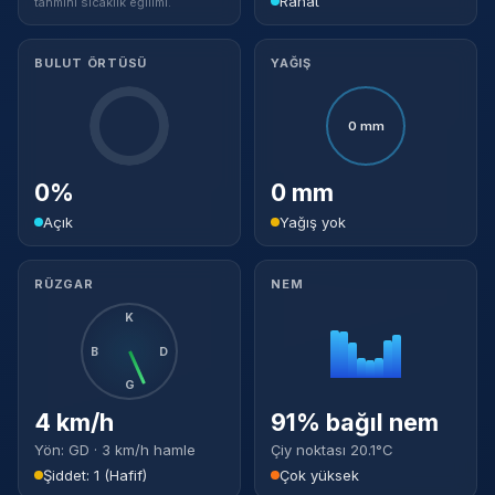
Rahat
tahmini sıcaklık eğilimi.
BULUT ÖRTÜSÜ
YAĞIŞ
0 mm
0%
0 mm
Açık
Yağış yok
RÜZGAR
NEM
K
B
D
G
4 km/h
91% bağıl nem
Yön: GD · 3 km/h hamle
Çiy noktası 20.1°C
Şiddet: 1 (Hafif)
Çok yüksek