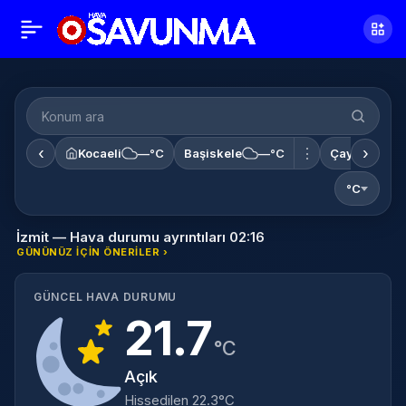
‹
›
⋮
Kocaeli
—°C
Başiskele
—°C
Çayırova
°C
İzmit — Hava durumu ayrıntıları 02:16
GÜNÜNÜZ IÇIN ÖNERILER ›
GÜNCEL HAVA DURUMU
21.7
°C
Açık
Hissedilen 22.3°C