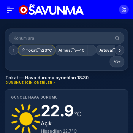
‹
›
⋮
Tokat
23°C
Almus
—°C
Artova
—°C
°C
Tokat — Hava durumu ayrıntıları 18:30
GÜNÜNÜZ IÇIN ÖNERILER ›
GÜNCEL HAVA DURUMU
22.9
°C
Açık
Hissedilen 22.7°C