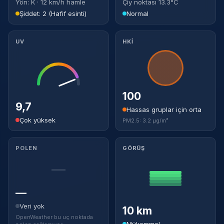
Yön: K · 12 km/h hamle
Çiy noktası 13.3°C
Şiddet: 2 (Hafif esinti)
Normal
UV
HKİ
100
9,7
Hassas gruplar için orta
Çok yüksek
PM2.5: 3.2 µg/m³
POLEN
GÖRÜŞ
—
—
Veri yok
10 km
OpenWeather bu uç noktada
Mükemmel