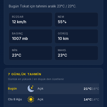
Bugün Tokat için tahmini aralık 23°C / 23°C.
RÜZGAR
NEM
12 km/h
55%
BASINÇ
GÖRÜŞ
1007 mb
10 km
MIN.
MAKS.
23°C
23°C
7 GÜNLÜK TAHMIN
Günlük en yüksek / en düşük den özetlenir.
21°C
Bugün
Açık
16°C
14°C
Cts 8 Ağu
Açık
14°C