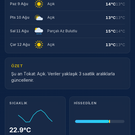
14°C
Paz 9 Ağu
Açık
13°C
13°C
Pts 10 Ağu
Açık
13°C
15°C
Sal 11 Ağu
Parçalı Az Bulutlu
14°C
13°C
Çar 12 Ağu
Açık
13°C
ÖZET
Şu an Tokat: Açık. Veriler yaklaşık 3 saatlik aralıklarla
güncellenir.
Meteorolojik ayrıntılar
SICAKLIK
HISSEDILEN
22.9°C