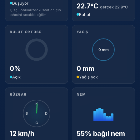
Düşüyor
22.7°C
gerçek 22.9°C
Çizgi: önümüzdeki saatler için
Rahat
tahmini sıcaklık eğilimi.
BULUT ÖRTÜSÜ
YAĞIŞ
0 mm
0%
0 mm
Açık
Yağış yok
RÜZGAR
NEM
K
B
D
G
12 km/h
55% bağıl nem