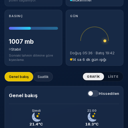
polen sağlamıyor.
BASINÇ
GÜN
1007 mb
Stabil
Doğuş 05:36 · Batış 19:42
Sonraki tahmin dilimine göre
14 sa 6 dk gün ışığı
kıyaslama.
Genel bakış
Saatlik
GRAFIK
LISTE
Hissedilen
Genel bakış
Şimdi
21:00
21.4°C
18.3°C