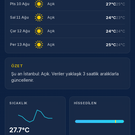
27°C
Pts 10 Ağu
Açık
25°C
24°C
Sal 11 Ağu
Açık
23°C
24°C
Çar 12 Ağu
Açık
24°C
25°C
Per 13 Ağu
Açık
24°C
ÖZET
Şu an İstanbul: Açık. Veriler yaklaşık 3 saatlik aralıklarla
güncellenir.
Meteorolojik ayrıntılar
SICAKLIK
HISSEDILEN
27.7°C