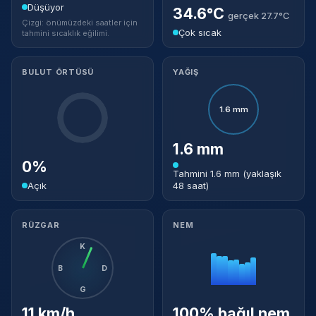
Düşüyor
34.6°C
gerçek 27.7°C
Çizgi: önümüzdeki saatler için
Çok sıcak
tahmini sıcaklık eğilimi.
BULUT ÖRTÜSÜ
YAĞIŞ
1.6 mm
1.6 mm
0%
Tahmini 1.6 mm (yaklaşık
Açık
48 saat)
RÜZGAR
NEM
K
B
D
G
11 km/h
100% bağıl nem