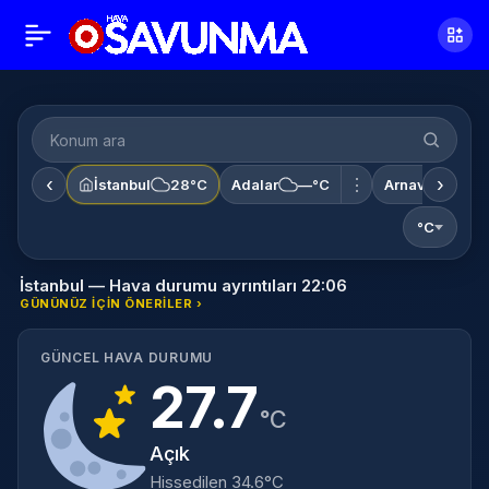
‹
›
⋮
İstanbul
28°C
Adalar
—°C
Arnavutköy
°C
İstanbul — Hava durumu ayrıntıları 22:06
GÜNÜNÜZ IÇIN ÖNERILER ›
GÜNCEL HAVA DURUMU
27.7
°C
Açık
Hissedilen 34.6°C