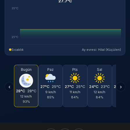
27.7°C
35°C
25°C
Sıcaklık
Ay evresi: Hilal (Küçülen)
Bugün
Paz
Pts
Sal
Çar
‹
›
27°C
25°C
27°C
25°C
24°C
23°C
24°C
2
28°C
28°C
9 km/h
11 km/h
12 km/h
11 km/h
12 km/h
85%
84%
84%
79%
93%