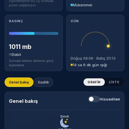
OpenWeather bu uç noktada
Mükemmel
polen sağlamıyor.
BASINÇ
GÜN
1011 mb
Stabil
Doğuş 06:06 · Batış 20:13
Sonraki tahmin dilimine göre
14 sa 6 dk gün ışığı
kıyaslama.
Genel bakış
Saatlik
GRAFIK
LISTE
Hissedilen
Genel bakış
Şimdi