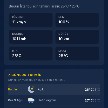
Bugün İstanbul için tahmini aralık 28°C / 25°C.
RÜZGAR
NEM
11 km/h
100%
BASINÇ
GÖRÜŞ
1011 mb
10 km
MIN.
MAKS.
25°C
28°C
7 GÜNLÜK TAHMIN
Günlük en yüksek / en düşük den özetlenir.
28°C
Bugün
Açık
28°C
27°C
Paz 9 Ağu
Hafif Yağmur
25°C