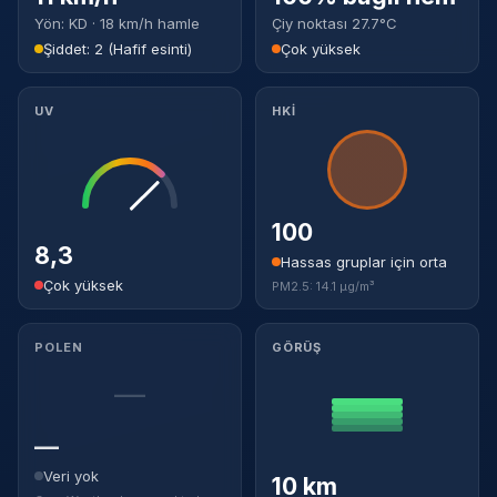
Yön: KD · 18 km/h hamle
Çiy noktası 27.7°C
Şiddet: 2 (Hafif esinti)
Çok yüksek
UV
HKİ
100
8,3
Hassas gruplar için orta
Çok yüksek
PM2.5: 14.1 µg/m³
POLEN
GÖRÜŞ
—
—
Veri yok
10 km