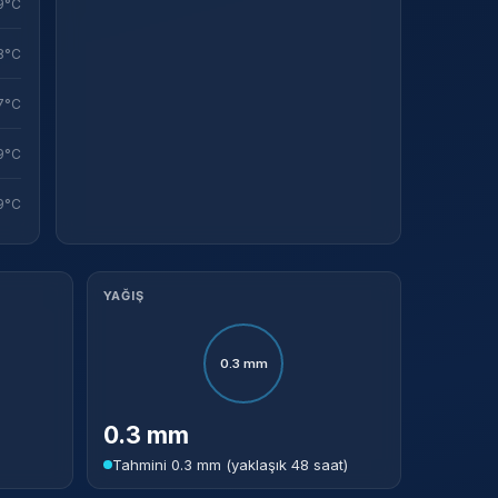
9°C
Sistem Modu
Sistem modunu seçin.
8°C
7°C
9°C
9°C
YAĞIŞ
0.3 mm
0.3 mm
Tahmini 0.3 mm (yaklaşık 48 saat)