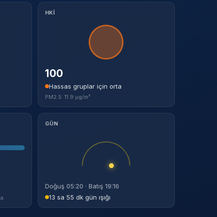
HKİ
100
Hassas gruplar için orta
PM2.5: 11.9 µg/m³
GÜN
Doğuş 05:20 · Batış 19:16
13 sa 55 dk gün ışığı
a.