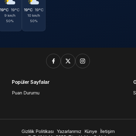
19°C
19°C
19°C
19°C
9 km/h
10 km/h
50%
50%
Popüler Sayfalar
G
Puan Durumu
S
Gizlilik Politikası
Yazarlarımız
Künye
İletişim