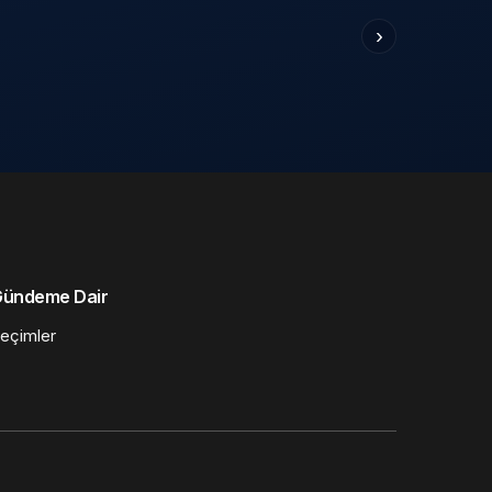
›
ündeme Dair
eçimler