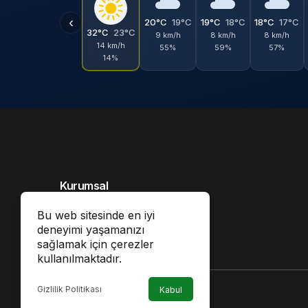
‹
20°C
19°C
19°C
18°C
18°C
17°C
32°C
23°C
9 km/h
8 km/h
8 km/h
14 km/h
55%
59%
57%
14%
Kurumsal
Hakkımızda
Bu web sitesinde en iyi
deneyimi yaşamanızı
İletişim
sağlamak için çerezler
Künye
kullanılmaktadır.
Gizlilik Politikası
Kabul