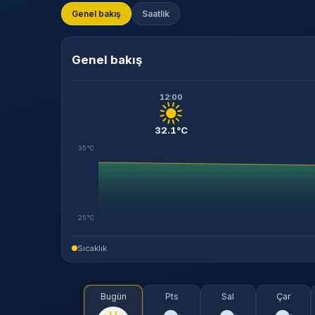
Genel bakış
Saatlik
Genel bakış
12:00
32.1°C
35°C
25°C
Sıcaklık
Bugün
Pts
Sal
Çar