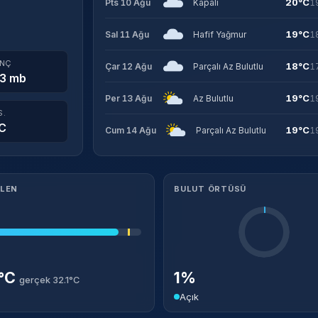
20°C
Pts 10 Ağu
Kapalı
1
19°C
Sal 11 Ağu
Hafif Yağmur
1
INÇ
18°C
Çar 12 Ağu
Parçalı Az Bulutlu
1
3 mb
19°C
Per 13 Ağu
Az Bulutlu
1
S.
C
19°C
Cum 14 Ağu
Parçalı Az Bulutlu
1
ILEN
BULUT ÖRTÜSÜ
9°C
1%
gerçek 32.1°C
Açık