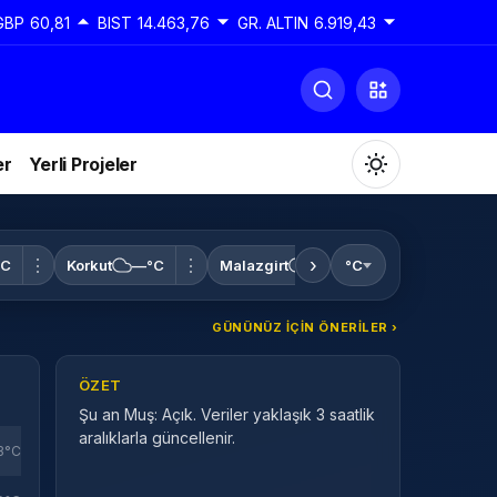
GBP
60,81
BIST
14.463,76
GR. ALTIN
6.919,43
er
Yerli Projeler
›
⋮
⋮
⋮
°C
Korkut
—°C
Malazgirt
—°C
°C
Varto
—°C
GÜNÜNÜZ IÇIN ÖNERILER ›
Gündüz Modu
Gündüz modunu seçin.
ÖZET
Şu an Muş: Açık. Veriler yaklaşık 3 saatlik
Gece Modu
aralıklarla güncellenir.
Gece modunu seçin.
3°C