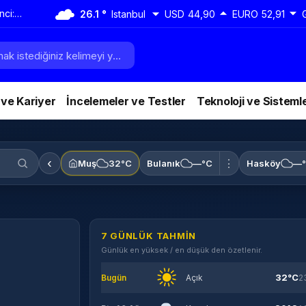
nci:
26.1 °
Istanbul
USD
44,90
EURO
52,91
daha
 ve Kariyer
İncelemeler ve Testler
Teknoloji ve Sisteml
‹
⋮
Muş
32°C
Bulanık
—°C
Hasköy
—
7 GÜNLÜK TAHMIN
Günlük en yüksek / en düşük den özetlenir.
32°C
Bugün
Açık
2