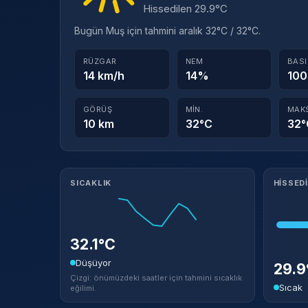
Hissedilen 29.9°C
Bugün Muş için tahmini aralık 32°C / 32°C.
RÜZGAR
NEM
BAS
14 km/h
14%
100
GÖRÜŞ
MIN.
MAK
10 km
32°C
32°
Meteorolojik ayrıntılar
SICAKLIK
HISSED
32.1°C
Düşüyor
29.
Çizgi: önümüzdeki saatler için tahmini sıcaklık
Sıcak
eğilimi.