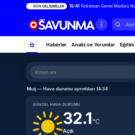
15:41
Roketsan Genel Müdürü İki
SON GELIŞMELER
TAYFUN geniş bir aile ve 
da genişleyecek
Haberler
Analiz ve Yorumlar
Eğitim
Muş — Hava durumu ayrıntıları 14:34
GÜNCEL HAVA DURUMU
32.1
°C
Açık