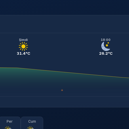
Şimdi
18:00
31.4°C
26.2°C
☀
Per
Cum