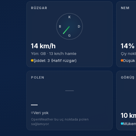
RÜZGAR
NEM
K
B
D
G
14 km/h
14% 
Yön: GB · 13 km/h hamle
Çiy nokt
Şiddet: 3 (Hafif rüzgar)
Düşük
POLEN
GÖRÜŞ
—
—
Veri yok
10 k
OpenWeather bu uç noktada polen
Mükem
sağlamıyor.