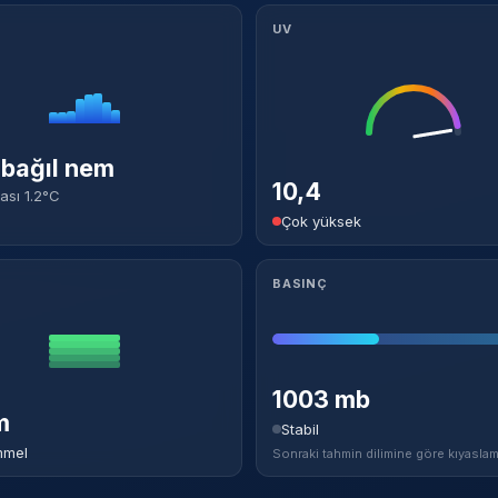
UV
bağıl nem
10,4
ası 1.2°C
Çok yüksek
BASINÇ
1003 mb
m
Stabil
mel
Sonraki tahmin dilimine göre kıyaslam