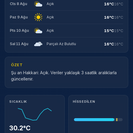
16°C
Cts 8 Ağu
Açık
16°C
16°C
Paz 9 Ağu
Açık
16°C
15°C
Pts 10 Ağu
Açık
15°C
16°C
Sal 11 Ağu
Parçalı Az Bulutlu
16°C
ÖZET
Şu an Hakkari: Açık. Veriler yaklaşık 3 saatlik aralıklarla
güncellenir.
Meteorolojik ayrıntılar
SICAKLIK
HISSEDILEN
30.2°C