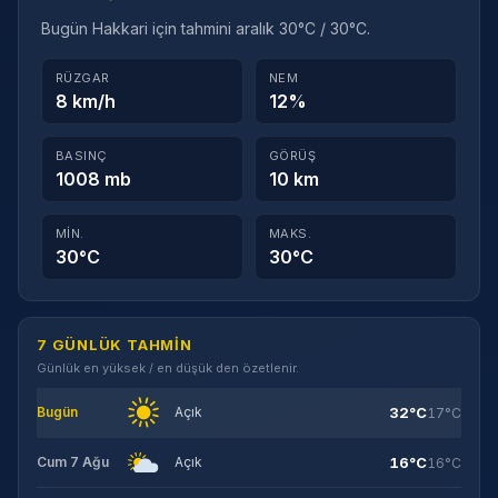
Bugün Hakkari için tahmini aralık 30°C / 30°C.
RÜZGAR
NEM
8 km/h
12%
BASINÇ
GÖRÜŞ
1008 mb
10 km
MIN.
MAKS.
30°C
30°C
7 GÜNLÜK TAHMIN
Günlük en yüksek / en düşük den özetlenir.
32°C
Bugün
Açık
17°C
16°C
Cum 7 Ağu
Açık
16°C