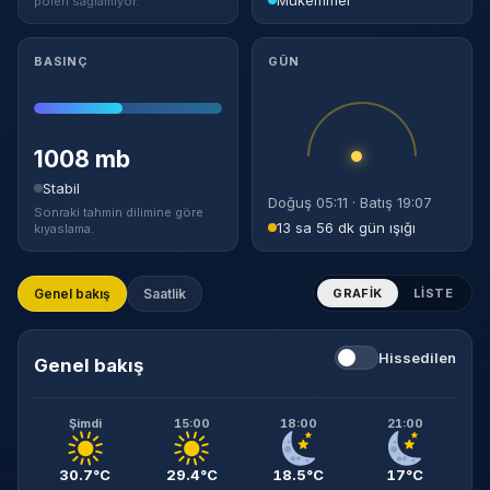
polen sağlamıyor.
BASINÇ
GÜN
1008 mb
Stabil
Doğuş 05:11 · Batış 19:07
Sonraki tahmin dilimine göre
13 sa 56 dk gün ışığı
kıyaslama.
Genel bakış
Saatlik
GRAFIK
LISTE
Hissedilen
Genel bakış
Şimdi
15:00
18:00
21:00
30.7°C
29.4°C
18.5°C
17°C