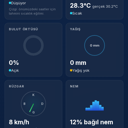
Düşüyor
28.3°C
gerçek 30.2°C
Çizgi: önümüzdeki saatler için
Sıcak
tahmini sıcaklık eğilimi.
BULUT ÖRTÜSÜ
YAĞIŞ
0 mm
0%
0 mm
Açık
Yağış yok
RÜZGAR
NEM
K
B
D
G
8 km/h
12% bağıl nem