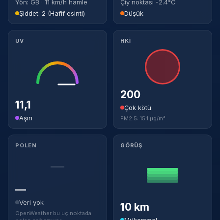
Yön: GB · 11 km/h hamle
Çiy noktası -2.4°C
Şiddet: 2 (Hafif esinti)
Düşük
UV
HKİ
200
11,1
Çok kötü
Aşırı
PM2.5: 15.1 µg/m³
POLEN
GÖRÜŞ
—
—
Veri yok
10 km
OpenWeather bu uç noktada
Mükemmel