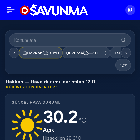
‹
›
⋮
Hakkari
30°C
Çukurca
—°C
Derecik
—
°C
Hakkari — Hava durumu ayrıntıları 12:11
GÜNÜNÜZ IÇIN ÖNERILER ›
GÜNCEL HAVA DURUMU
30.2
°C
Açık
Hissedilen 28.3°C