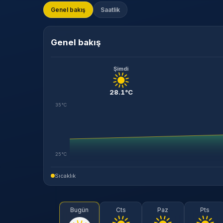
Genel bakış
Saatlik
Genel bakış
Şimdi
28.1°C
35°C
25°C
Sıcaklık
Bugün
Cts
Paz
Pts