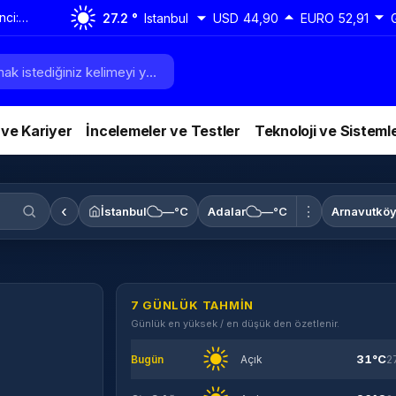
nci:
27.2 °
Istanbul
USD
44,90
EURO
52,91
daha
 ve Kariyer
İncelemeler ve Testler
Teknoloji ve Sisteml
‹
⋮
İstanbul
—°C
Adalar
—°C
Arnavutkö
7 GÜNLÜK TAHMIN
Günlük en yüksek / en düşük den özetlenir.
31°C
Bugün
Açık
2