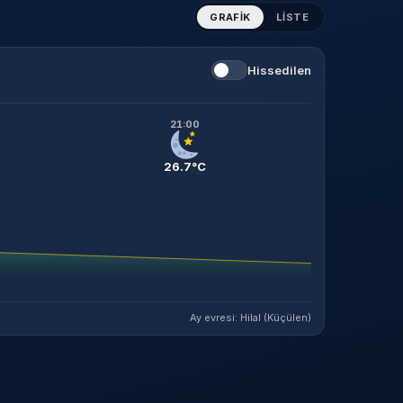
GRAFIK
LISTE
Hissedilen
21:00
26.7°C
Ay evresi: Hilal (Küçülen)