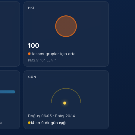
HKİ
100
Hassas gruplar için orta
PM2.5: 10.1 µg/m³
GÜN
Doğuş 06:05 · Batış 20:14
14 sa 9 dk gün ışığı
a.