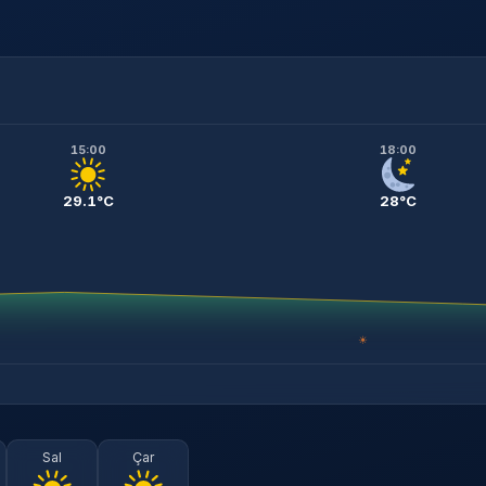
15:00
18:00
29.1°C
28°C
☀
Sal
Çar