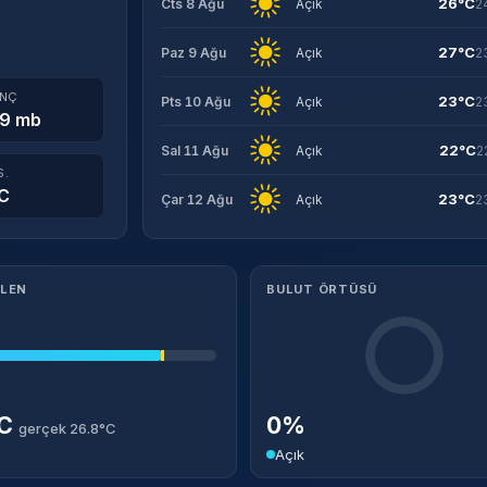
26°C
Cts 8 Ağu
Açık
2
27°C
Paz 9 Ağu
Açık
2
INÇ
23°C
Pts 10 Ağu
Açık
2
9 mb
22°C
Sal 11 Ağu
Açık
2
S.
C
23°C
Çar 12 Ağu
Açık
2
ILEN
BULUT ÖRTÜSÜ
°C
0%
gerçek 26.8°C
Açık