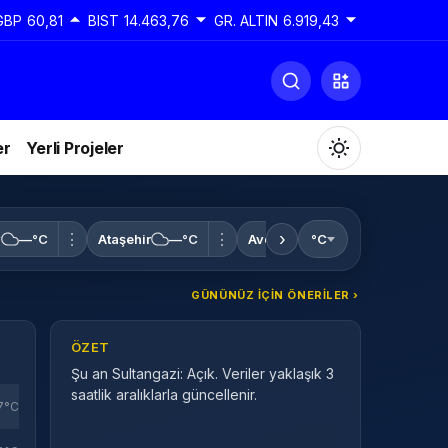
GBP
60,81
BIST
14.463,76
GR. ALTIN
6.919,43
er
Yerli Projeler
›
⋮
⋮
⋮
y
—°C
Ataşehir
—°C
Avcılar
—°C
°C
Bağcılar
GÜNÜNÜZ IÇIN ÖNERILER ›
Gündüz Modu
Gündüz modunu seçin.
ÖZET
Şu an Sultangazi: Açık. Veriler yaklaşık 3
Gece Modu
saatlik aralıklarla güncellenir.
Gece modunu seçin.
7°C