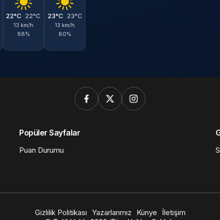
22°C
22°C
23°C
23°C
13 km/h
13 km/h
88%
80%
Popüler Sayfalar
G
Puan Durumu
S
Gizlilik Politikası
Yazarlarımız
Künye
İletişim