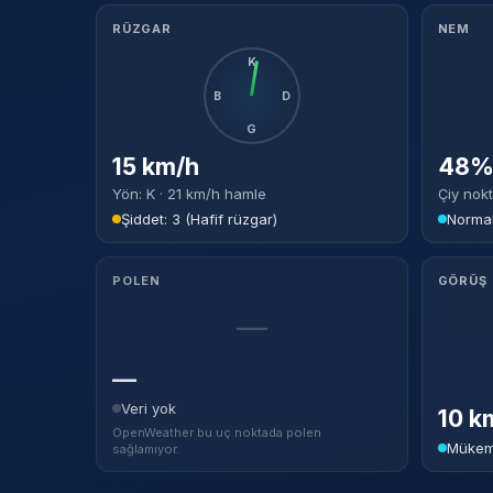
RÜZGAR
NEM
K
B
D
G
15 km/h
48% 
Yön: K · 21 km/h hamle
Çiy nokt
Şiddet: 3 (Hafif rüzgar)
Norma
POLEN
GÖRÜŞ
—
—
Veri yok
10 k
OpenWeather bu uç noktada polen
Mükem
sağlamıyor.