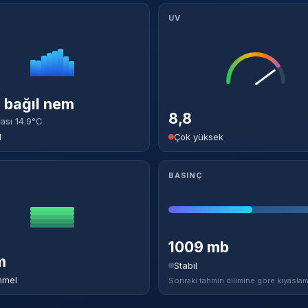
UV
bağıl nem
8,8
ası 14.9°C
l
Çok yüksek
BASINÇ
1009 mb
m
Stabil
mel
Sonraki tahmin dilimine göre kıyaslam