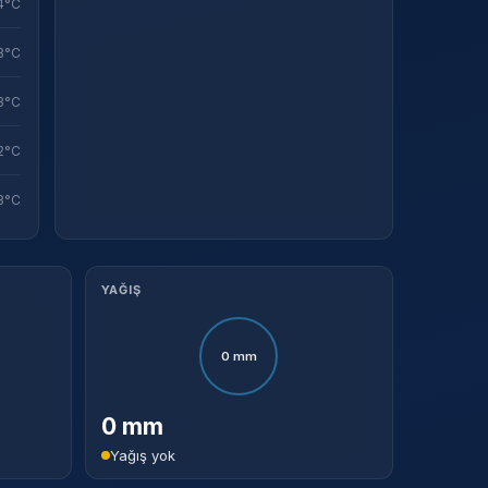
4°C
Sistem Modu
Sistem modunu seçin.
3°C
3°C
2°C
3°C
YAĞIŞ
0 mm
0 mm
Yağış yok