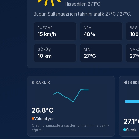
Hissedilen 27.1°C
Bugün Sultangazi için tahmini aralık 27°C / 27°C.
RÜZGAR
NEM
BAS
15 km/h
48%
100
GÖRÜŞ
MIN.
MAK
10 km
27°C
27°
Meteorolojik ayrıntılar
SICAKLIK
HISSED
26.8°C
Yükseliyor
27.1
Çizgi: önümüzdeki saatler için tahmini sıcaklık
Sıcak
eğilimi.