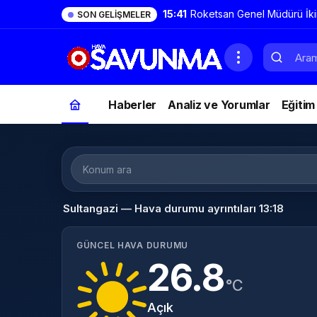
15:41
Roketsan Genel Müdürü İki
SON GELIŞMELER
TAYFUN geniş bir aile ve 
da genişleyecek
Haberler
Analiz ve Yorumlar
Eğitim
Sultangazi — Hava durumu ayrıntıları 13:18
GÜNCEL HAVA DURUMU
26.8
°C
Açık