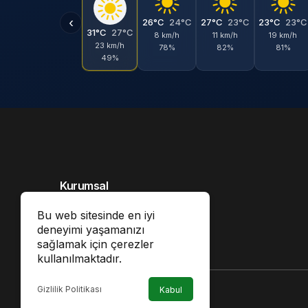
‹
26°C
24°C
27°C
23°C
23°C
23°C
31°C
27°C
8 km/h
11 km/h
19 km/h
23 km/h
78%
82%
81%
49%
Kurumsal
Hakkımızda
Bu web sitesinde en iyi
deneyimi yaşamanızı
İletişim
sağlamak için çerezler
Künye
kullanılmaktadır.
Gizlilik Politikası
Kabul