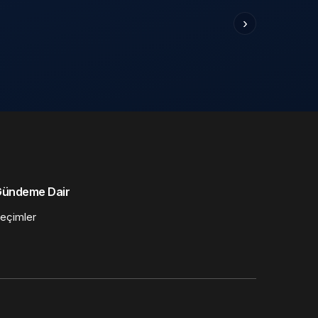
›
ündeme Dair
eçimler