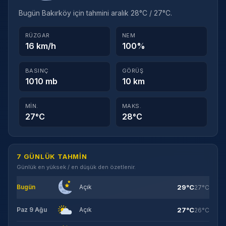
Bugün Bakırköy için tahmini aralık 28°C / 27°C.
RÜZGAR
NEM
16 km/h
100%
BASINÇ
GÖRÜŞ
1010 mb
10 km
MIN.
MAKS.
27°C
28°C
7 GÜNLÜK TAHMIN
Günlük en yüksek / en düşük den özetlenir.
29°C
Bugün
Açık
27°C
27°C
Paz 9 Ağu
Açık
26°C