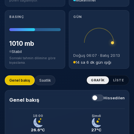
polen sağlamıyor.
BASINÇ
GÜN
1010 mb
Stabil
Doğuş 06:07 · Batış 20:13
Sonraki tahmin dilimine göre
14 sa 6 dk gün ışığı
kıyaslama.
Genel bakış
Saatlik
GRAFIK
LISTE
Hissedilen
Genel bakış
18:00
Şimdi
26.6°C
27°C