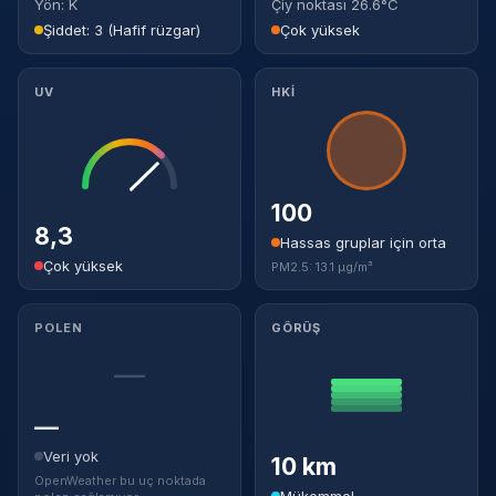
Yön: K
Çiy noktası 26.6°C
Şiddet: 3 (Hafif rüzgar)
Çok yüksek
UV
HKİ
100
8,3
Hassas gruplar için orta
Çok yüksek
PM2.5: 13.1 µg/m³
POLEN
GÖRÜŞ
—
—
Veri yok
10 km
OpenWeather bu uç noktada
Mükemmel