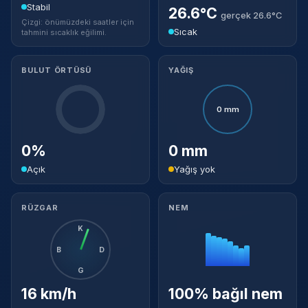
Stabil
26.6°C
gerçek 26.6°C
Çizgi: önümüzdeki saatler için
Sıcak
tahmini sıcaklık eğilimi.
BULUT ÖRTÜSÜ
YAĞIŞ
0 mm
0%
0 mm
Açık
Yağış yok
RÜZGAR
NEM
K
B
D
G
16 km/h
100% bağıl nem