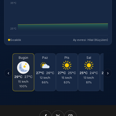
35°C
25°C
Sıcaklık
Ay evresi: Hilal (Küçülen)
Bugün
Paz
Pts
Sal
Çar
‹
›
27°C
26°C
27°C
25°C
25°C
24°C
25°C
24
29°C
27°C
12 km/h
15 km/h
13 km/h
14 km/
15 km/h
86%
83%
81%
77%
100%