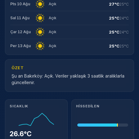
27°C
Pts 10 Ağu
Açık
25°C
25°C
Sal 11 Ağu
Açık
24°C
25°C
Çar 12 Ağu
Açık
24°C
25°C
Per 13 Ağu
Açık
25°C
ÖZET
Şu an Bakırköy: Açık. Veriler yaklaşık 3 saatlik aralıklarla
güncellenir.
Meteorolojik ayrıntılar
SICAKLIK
HISSEDILEN
26.6°C