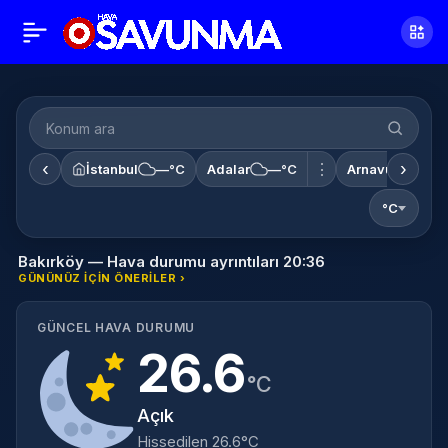
‹
›
⋮
İstanbul
—°C
Adalar
—°C
Arnavutköy
°C
Bakırköy — Hava durumu ayrıntıları 20:36
GÜNÜNÜZ IÇIN ÖNERILER ›
GÜNCEL HAVA DURUMU
26.6
°C
Açık
Hissedilen 26.6°C