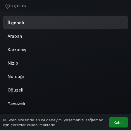
İLÇELER
İl geneli
Araban
Karkamış
Nizip
Nurdağı
Oğuzeli
Yavuzeli
İslahiye
Bu web sitesinde en iyi deneyimi yaşamanızı sağlamak
Kabul
için çerezler kullanılmaktadır.
Anasayfa
Akış
Hesabım
Şahinbey