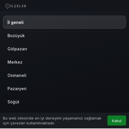
İLÇELER
İl geneli
Bozüyük
Gölpazarı
Merkez
Osmaneli
Pazaryeri
Söğüt
Yenipazar
Bu web sitesinde en iyi deneyimi yaşamanızı sağlamak
Kabul
için çerezler kullanılmaktadır.
Anasayfa
Akış
Hesabım
İnhisar