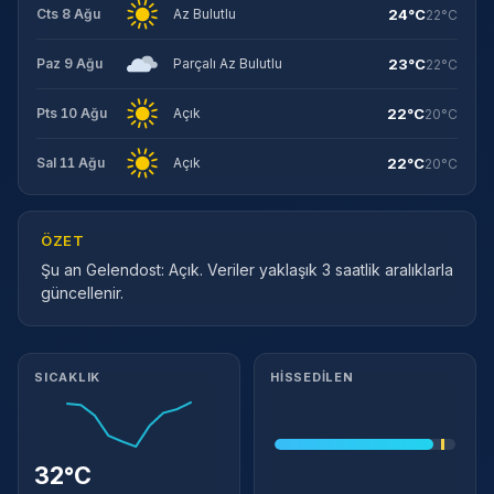
24°C
Cts 8 Ağu
Az Bulutlu
22°C
23°C
Paz 9 Ağu
Parçalı Az Bulutlu
22°C
22°C
Pts 10 Ağu
Açık
20°C
22°C
Sal 11 Ağu
Açık
20°C
ÖZET
Şu an Gelendost: Açık. Veriler yaklaşık 3 saatlik aralıklarla
güncellenir.
Meteorolojik ayrıntılar
SICAKLIK
HISSEDILEN
32°C