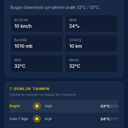
Bugün Gelendost için tahmini aralık 32°C / 32°C.
RÜZGAR
NEM
10 km/h
24%
BASINÇ
GÖRÜŞ
1010 mb
10 km
MIN.
MAKS.
32°C
32°C
7 GÜNLÜK TAHMIN
Günlük en yüksek / en düşük den özetlenir.
33°C
Bugün
Açık
25°C
24°C
Cum 7 Ağu
Açık
23°C