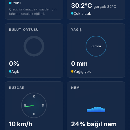
Stabil
30.2°C
gerçek 32°C
Çizgi: önümüzdeki saatler için
Çok sıcak
tahmini sıcaklık eğilimi.
BULUT ÖRTÜSÜ
YAĞIŞ
0 mm
0%
0 mm
Açık
Yağış yok
RÜZGAR
NEM
K
B
D
G
10 km/h
24% bağıl nem