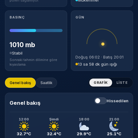
polen sağlamıyor.
BASINÇ
GÜN
1010 mb
Stabil
Doğuş 06:02 · Batış 20:01
Sonraki tahmin dilimine göre
13 sa 58 dk gün ışığı
kıyaslama.
Genel bakış
Saatlik
GRAFIK
LISTE
Hissedilen
Genel bakış
12:00
Şimdi
18:00
21:00
32.7°C
32.4°C
29.9°C
25.1°C