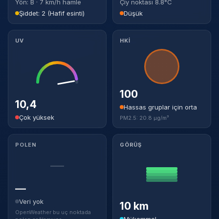
Yön: B · 7 km/h hamle
Çiy noktası 8.8°C
Şiddet: 2 (Hafif esinti)
Düşük
UV
HKİ
100
10,4
Hassas gruplar için orta
Çok yüksek
PM2.5: 20.8 µg/m³
POLEN
GÖRÜŞ
—
—
Veri yok
10 km
OpenWeather bu uç noktada
Mükemmel