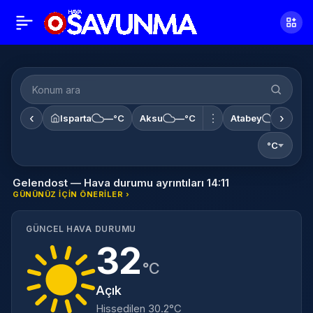
‹
›
⋮
Isparta
—°C
Aksu
—°C
Atabey
—°C
°C
Gelendost — Hava durumu ayrıntıları 14:11
GÜNÜNÜZ IÇIN ÖNERILER ›
GÜNCEL HAVA DURUMU
32
°C
Açık
Hissedilen 30.2°C