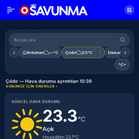
‹
›
⋮
Ardahan
—°C
Çıldır
23°C
Damal
—°C
°C
Çıldır — Hava durumu ayrıntıları 10:38
GÜNÜNÜZ IÇIN ÖNERILER ›
GÜNCEL HAVA DURUMU
23.3
°C
Açık
Hissedilen 23.1°C