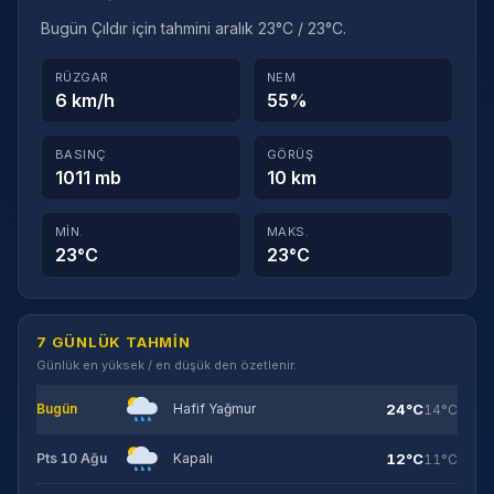
Bugün Çıldır için tahmini aralık 23°C / 23°C.
RÜZGAR
NEM
6 km/h
55%
BASINÇ
GÖRÜŞ
1011 mb
10 km
MIN.
MAKS.
23°C
23°C
7 GÜNLÜK TAHMIN
Günlük en yüksek / en düşük den özetlenir.
24°C
Bugün
Hafif Yağmur
14°C
12°C
Pts 10 Ağu
Kapalı
11°C