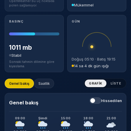
OpenWeather bu uç noktada
Mükemmel
polen sağlamıyor.
BASINÇ
GÜN
1011 mb
Stabil
Doğuş 05:10 · Batış 19:15
Sonraki tahmin dilimine göre
14 sa 4 dk gün ışığı
kıyaslama.
Genel bakış
Saatlik
GRAFIK
LISTE
Hissedilen
Genel bakış
09:00
Şimdi
15:00
18:00
21:00