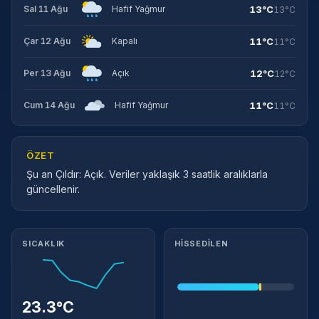
13°C
Sal 11 Ağu
Hafif Yağmur
13°C
11°C
Çar 12 Ağu
Kapalı
11°C
12°C
Per 13 Ağu
Açık
12°C
11°C
Cum 14 Ağu
Hafif Yağmur
11°C
ÖZET
Şu an Çıldır: Açık. Veriler yaklaşık 3 saatlik aralıklarla
güncellenir.
Meteorolojik ayrıntılar
SICAKLIK
HISSEDILEN
23.3°C