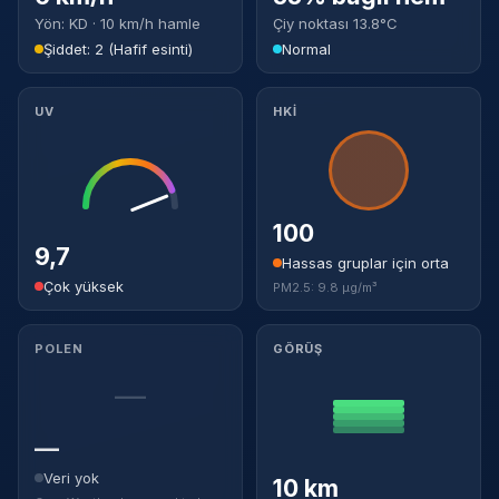
Yön: KD · 10 km/h hamle
Çiy noktası 13.8°C
Şiddet: 2 (Hafif esinti)
Normal
UV
HKİ
100
9,7
Hassas gruplar için orta
Çok yüksek
PM2.5: 9.8 µg/m³
POLEN
GÖRÜŞ
—
—
Veri yok
10 km