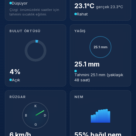
Düşüyor
23.1°C
gerçek 23.3°C
Çizgi: önümüzdeki saatler için
Rahat
tahmini sıcaklık eğilimi.
BULUT ÖRTÜSÜ
YAĞIŞ
25.1 mm
25.1 mm
4%
Tahmini 25.1 mm (yaklaşık
Açık
48 saat)
RÜZGAR
NEM
K
B
D
G
6 km/h
55% bağıl nem