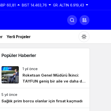
GBP
60,81
BIST
14.463,76
GR. ALTIN
6.919,43
er
Yerli Projeler
Popüler Haberler
1 yıl önce
Roketsan Genel Müdürü İkinci:
Gündüz Modu
Gündüz modunu seçin.
TAYFUN geniş bir aile ve daha da
genişleyecek
5 yıl önce
Gece Modu
Gece modunu seçin.
Sağlık prim borcu olanlar için fırsat kaçmadı