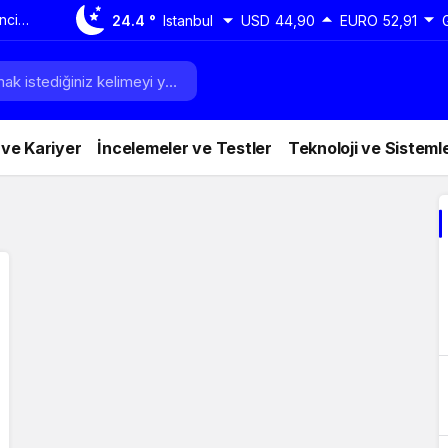
nci:
24.4 °
Istanbul
USD
44,90
EURO
52,91
daha
 ve Kariyer
İncelemeler ve Testler
Teknoloji ve Sisteml