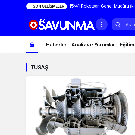
15:41
Roketsan Genel Müdürü İki
SON GELIŞMELER
TAYFUN geniş bir aile ve 
da genişleyecek
Haberler
Analiz ve Yorumlar
Eğitim
TUSAŞ