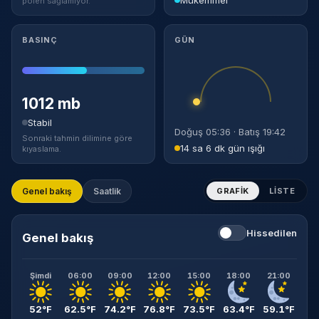
polen sağlamıyor.
BASINÇ
GÜN
1012 mb
Stabil
Doğuş 05:36 · Batış 19:42
Sonraki tahmin dilimine göre
14 sa 6 dk gün ışığı
kıyaslama.
Genel bakış
Saatlik
GRAFIK
LISTE
Hissedilen
Genel bakış
Şimdi
06:00
09:00
12:00
15:00
18:00
21:00
52°F
62.5°F
74.2°F
76.8°F
73.5°F
63.4°F
59.1°F