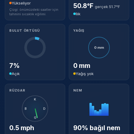
Yükseliyor
50.8°F
gerçek 51.7°F
Çizgi: önümüzdeki saatler için
Ilık
tahmini sıcaklık eğilimi.
BULUT ÖRTÜSÜ
YAĞIŞ
0 mm
7%
0 mm
Açık
Yağış yok
RÜZGAR
NEM
K
B
D
G
0.5 mph
90% bağıl nem