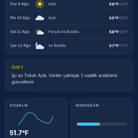
56°F
Paz 9 Ağu
Açık
54°F
55°F
Pts 10 Ağu
Açık
55°F
58°F
Sal 11 Ağu
Parçalı Az Bulutlu
58°F
57°F
Çar 12 Ağu
Az Bulutlu
57°F
ÖZET
Şu an Tokat: Açık. Veriler yaklaşık 3 saatlik aralıklarla
güncellenir.
Meteorolojik ayrıntılar
SICAKLIK
HISSEDILEN
51.7°F