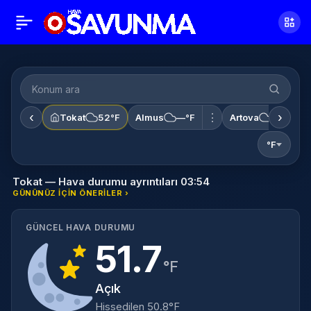
‹
›
⋮
Tokat
52°F
Almus
—°F
Artova
—°F
°F
Tokat — Hava durumu ayrıntıları 03:54
GÜNÜNÜZ IÇIN ÖNERILER ›
GÜNCEL HAVA DURUMU
51.7
°F
Açık
Hissedilen 50.8°F