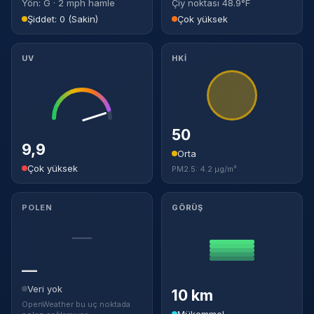
Yön: G · 2 mph hamle
Çiy noktası 48.9°F
Şiddet: 0 (Sakin)
Çok yüksek
UV
HKİ
50
9,9
Orta
Çok yüksek
PM2.5: 4.2 µg/m³
POLEN
GÖRÜŞ
—
—
Veri yok
10 km
OpenWeather bu uç noktada
Mükemmel