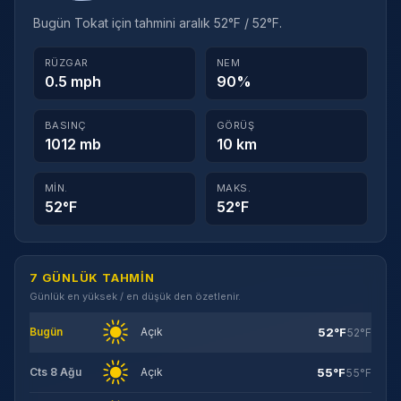
Bugün Tokat için tahmini aralık 52°F / 52°F.
RÜZGAR
NEM
0.5 mph
90%
BASINÇ
GÖRÜŞ
1012 mb
10 km
MIN.
MAKS.
52°F
52°F
7 GÜNLÜK TAHMIN
Günlük en yüksek / en düşük den özetlenir.
52°F
Bugün
Açık
52°F
55°F
Cts 8 Ağu
Açık
55°F