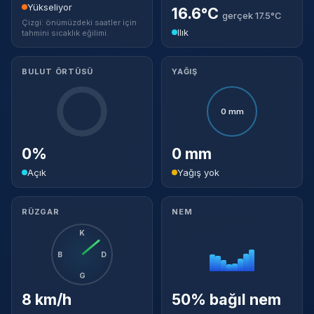
Yükseliyor
16.6°C
gerçek 17.5°C
Çizgi: önümüzdeki saatler için
Ilık
tahmini sıcaklık eğilimi.
BULUT ÖRTÜSÜ
YAĞIŞ
0 mm
0%
0 mm
Açık
Yağış yok
RÜZGAR
NEM
K
B
D
G
8 km/h
50% bağıl nem