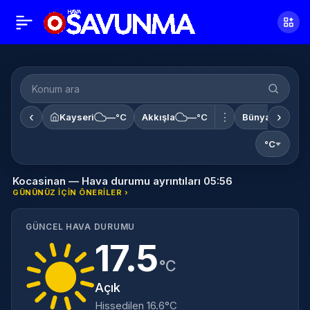
‹
›
⋮
Kayseri
—°C
Akkışla
—°C
Bünyan
18°
°C
Kocasinan — Hava durumu ayrıntıları 05:56
GÜNÜNÜZ IÇIN ÖNERILER ›
GÜNCEL HAVA DURUMU
17.5
°C
Açık
Hissedilen 16.6°C