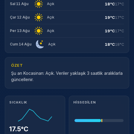
18°C
Sal 11 Ağu
Açık
17°C
19°C
Çar 12 Ağu
Açık
17°C
19°C
Per 13 Ağu
Açık
17°C
18°C
Cum 14 Ağu
Açık
18°C
ÖZET
Şu an Kocasinan: Açık. Veriler yaklaşık 3 saatlik aralıklarla
güncellenir.
Meteorolojik ayrıntılar
SICAKLIK
HISSEDILEN
17.5°C