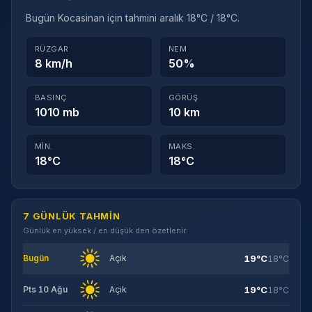
Bugün Kocasinan için tahmini aralık 18°C / 18°C.
RÜZGAR
NEM
8 km/h
50%
BASINÇ
GÖRÜŞ
1010 mb
10 km
MIN.
MAKS.
18°C
18°C
7 GÜNLÜK TAHMIN
Günlük en yüksek / en düşük den özetlenir.
19°C
Bugün
Açık
18°C
19°C
Pts 10 Ağu
Açık
18°C