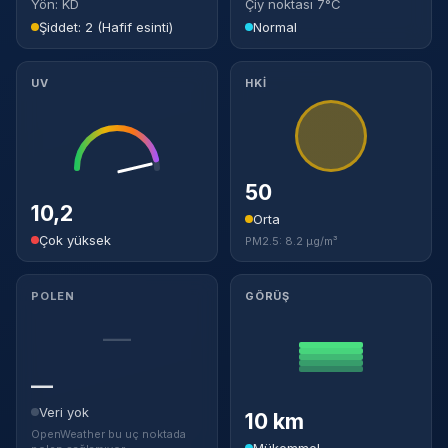
Yön: KD
Çiy noktası 7°C
Şiddet: 2 (Hafif esinti)
Normal
UV
HKİ
50
10,2
Orta
Çok yüksek
PM2.5: 8.2 µg/m³
POLEN
GÖRÜŞ
—
—
Veri yok
10 km
OpenWeather bu uç noktada
Mükemmel