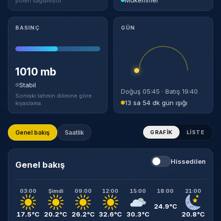
polen sağlamıyor.
BASINÇ
GÜN
1010 mb
Stabil
Doğuş 05:45 · Batış 19:40
Sonraki tahmin dilimine göre
13 sa 54 dk gün ışığı
kıyaslama.
Genel bakış
Saatlik
GRAFIK
LISTE
Hissedilen
Genel bakış
03:00
Şimdi
09:00
12:00
15:00
18:00
21:00
24.9°C
17.5°C
20.2°C
26.2°C
32.6°C
30.3°C
20.8°C