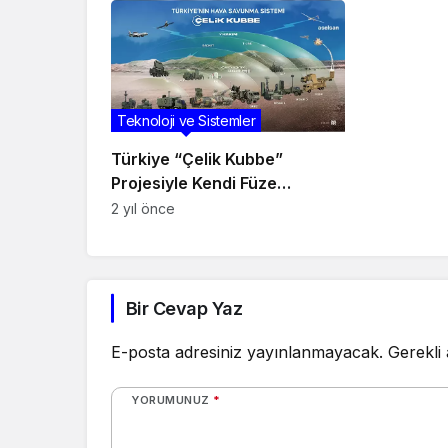
Teknoloji ve Sistemler
Türkiye “Çelik Kubbe”
Projesiyle Kendi Füze
Savunma Sistemini Kuracak
2 yıl önce
Bir Cevap Yaz
E-posta adresiniz yayınlanmayacak.
Gerekli
YORUMUNUZ
*