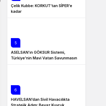
Çelik Kubbe: KORKUT’tan SİPER’e
kadar
5
ASELSAN’ın GÖKSUR Sistemi,
Türkiye’nin Mavi Vatan Savunmasında
Güçleniyor
6
HAVELSAN’dan Sivil Havacılıkta
Stratejik Adım: Beyaz Kuyruk