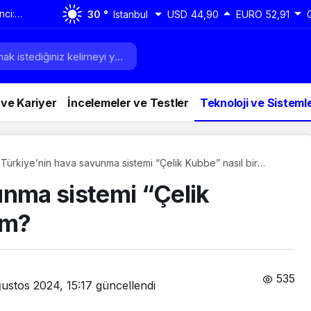
nci:
30 °
Istanbul
USD
44,90
EURO
52,91
daha da
 ve Kariyer
İncelemeler ve Testler
Teknoloji ve Sisteml
Türkiye’nin hava savunma sistemi “Çelik Kubbe” nasıl bir
sistem?
unma sistemi “Çelik
em?
535
ustos 2024, 15:17
güncellendi