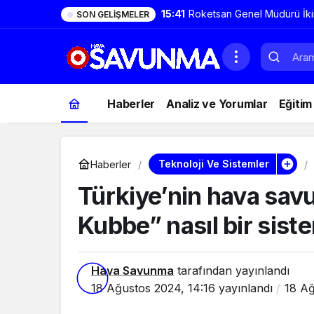
15:41
Roketsan Genel Müdürü İki
SON GELIŞMELER
TAYFUN geniş bir aile ve 
genişleyecek
Haberler
Analiz ve Yorumlar
Eğitim
Teknoloji Ve Sistemler
Haberler
Türkiye’nin hava sav
Kubbe” nasıl bir sist
Hava Savunma
tarafından yayınlandı
18 Ağustos 2024, 14:16
yayınlandı
18 Ağ