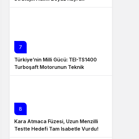
Simülatör Üretimi
7
Türkiye’nin Milli Gücü: TEI-TS1400
Turboşaft Motorunun Teknik
Detayları
8
Kara Atmaca Füzesi, Uzun Menzilli
Testte Hedefi Tam Isabetle Vurdu!