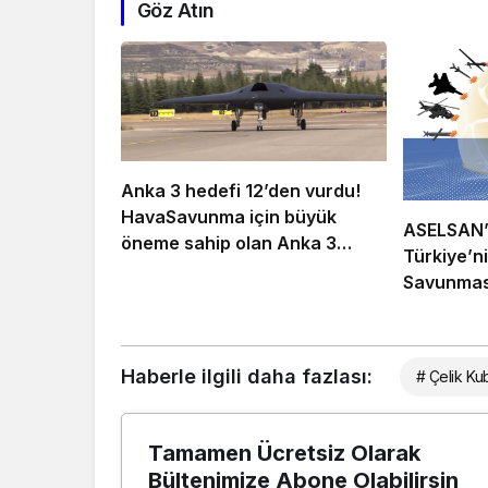
Göz Atın
Anka 3 hedefi 12’den vurdu!
HavaSavunma için büyük
ASELSAN’
öneme sahip olan Anka 3
Türkiye’n
nedir?
Savunmas
Haberle ilgili daha fazlası:
# Çelik K
Tamamen Ücretsiz Olarak
Bültenimize Abone Olabilirsin