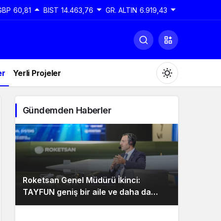
GBP
60,81
BIST
14.463,76
GR. ALTIN
6.919,43
er
Yerli Projeler
Gündemden Haberler
Gündüz Modu
Gündüz modunu seçin.
Roketsan Genel Müdürü İkinci:
Gece Modu
TAYFUN geniş bir aile ve daha da
Gece modunu seçin.
genişleyecek