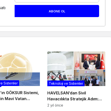
atı
ABONE OL
ve Sistemler
Teknoloji ve Sistemler
ın GÖKSUR Sistemi,
HAVELSAN’dan Sivil
nin Mavi Vatan
Havacılıkta Stratejik Adım:
ında Güçleniyor
Beyaz Kuyruk Simülatör
2 yıl önce
Üretimi