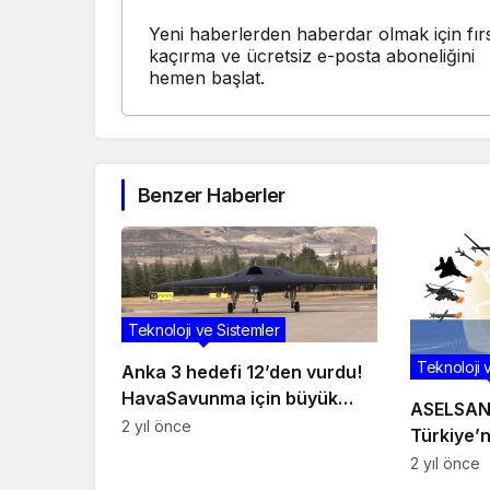
Yeni haberlerden haberdar olmak için fırs
kaçırma ve ücretsiz e-posta aboneliğini
hemen başlat.
Benzer Haberler
Teknoloji ve Sistemler
Teknoloji 
Anka 3 hedefi 12’den vurdu!
HavaSavunma için büyük
ASELSAN’
öneme sahip olan Anka 3
2 yıl önce
Türkiye’
nedir?
Savunmas
2 yıl önce