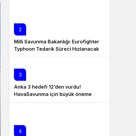
Sistem Modu
Sistem modunu seçin.
2
Milli Savunma Bakanlığı: Eurofighter
Typhoon Tedarik Süreci Hızlanacak
3
Anka 3 hedefi 12’den vurdu!
HavaSavunma için büyük öneme
sahip olan Anka 3 nedir?
4