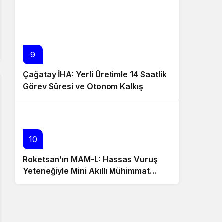
9
Çağatay İHA: Yerli Üretimle 14 Saatlik
Görev Süresi ve Otonom Kalkış
İmkanı!
10
Roketsan’ın MAM-L: Hassas Vuruş
Yeteneğiyle Mini Akıllı Mühimmat…
MAM-L nedir? Nerede kullanılır?