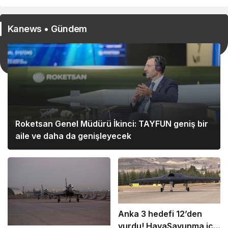
Kanews • Gündem
Roketsan Genel Müdürü İkinci: TAYFUN geniş bir
aile ve daha da genişleyecek
Anka 3 hedefi 12’den
vurdu! HavaSavunma için