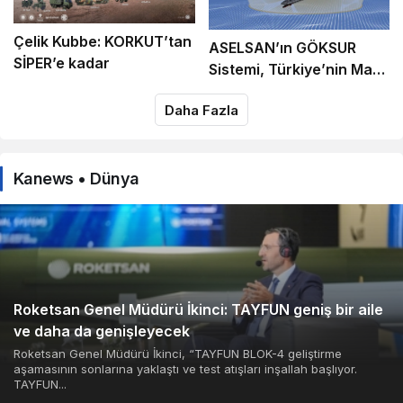
Çelik Kubbe: KORKUT’tan
ASELSAN’ın GÖKSUR
SİPER’e kadar
Sistemi, Türkiye’nin Mavi
Vatan Savunmasında
Daha Fazla
Güçleniyor
Kanews • Dünya
Roketsan Genel Müdürü İkinci: TAYFUN geniş bir aile
ve daha da genişleyecek
Roketsan Genel Müdürü İkinci, “TAYFUN BLOK-4 geliştirme
aşamasının sonlarına yaklaştı ve test atışları inşallah başlıyor.
TAYFUN...