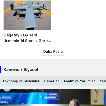
Simülatör Üretimi
Vurdu!
Çağatay İHA: Yerli
Üretimle 14 Saatlik Görev
Süresi ve Otonom Kalkış
Daha Fazla
İmkanı!
Kanews • Siyaset
Teknoloji ve Sistemler
Haberler
Analiz ve Yorumlar
Yerl