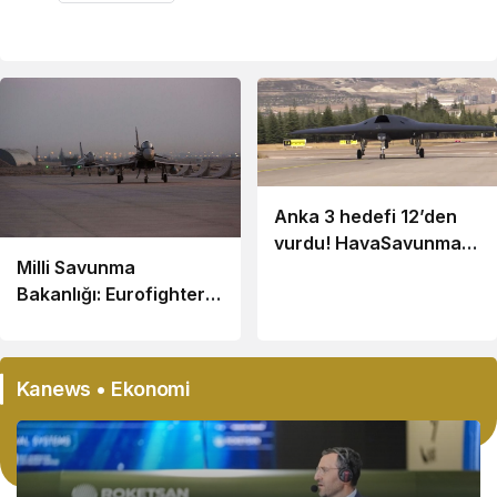
Anka 3 hedefi 12’den
vurdu! HavaSavunma
Milli Savunma
için büyük öneme sahip
Bakanlığı: Eurofighter
olan Anka 3 nedir?
Typhoon Tedarik
Süreci Hızlanacak
Kanews • Ekonomi