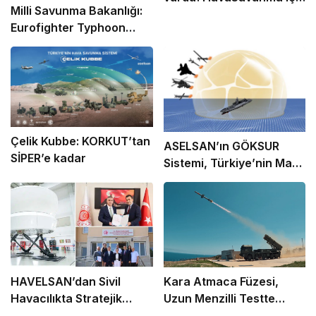
Milli Savunma Bakanlığı:
büyük öneme sahip olan
Eurofighter Typhoon
Anka 3 nedir?
Tedarik Süreci
Hızlanacak
Çelik Kubbe: KORKUT’tan
ASELSAN’ın GÖKSUR
SİPER’e kadar
Sistemi, Türkiye’nin Mavi
Vatan Savunmasında
Güçleniyor
HAVELSAN’dan Sivil
Kara Atmaca Füzesi,
Havacılıkta Stratejik
Uzun Menzilli Testte
Adım: Beyaz Kuyruk
Hedefi Tam Isabetle