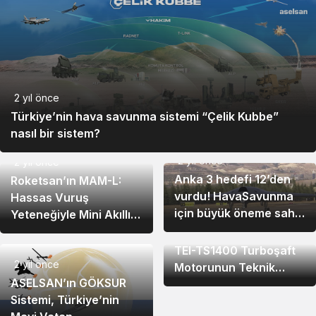
2 yıl önce
Türkiye’nin hava savunma sistemi “Çelik Kubbe”
nasıl bir sistem?
2 yıl önce
2 yıl önce
Anka 3 hedefi 12’den
Roketsan’ın MAM-L:
vurdu! HavaSavunma
Hassas Vuruş
için büyük öneme sahip
Yeteneğiyle Mini Akıllı
2 yıl önce
olan Anka 3 nedir?
Mühimmat… MAM-L
Türkiye’nin Milli Gücü:
nedir? Nerede
TEI-TS1400 Turboşaft
2 yıl önce
kullanılır?
Motorunun Teknik
ASELSAN’ın GÖKSUR
Detayları
Sistemi, Türkiye’nin