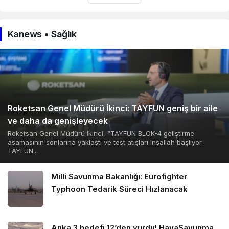
Kanews • Sağlık
Roketsan Genel Müdürü İkinci: TAYFUN geniş bir aile
ve daha da genişleyecek
Roketsan Genel Müdürü İkinci, “TAYFUN BLOK-4 geliştirme
aşamasının sonlarına yaklaştı ve test atışları inşallah başlıyor.
TAYFUN...
Milli Savunma Bakanlığı: Eurofighter
Typhoon Tedarik Süreci Hızlanacak
Anka 3 hedefi 12’den vurdu! HavaSavunma