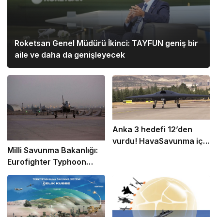
Roketsan Genel Müdürü İkinci: TAYFUN geniş bir
aile ve daha da genişleyecek
Anka 3 hedefi 12’den
vurdu! HavaSavunma için
Milli Savunma Bakanlığı:
büyük öneme sahip olan
Eurofighter Typhoon
Anka 3 nedir?
Tedarik Süreci
Hızlanacak